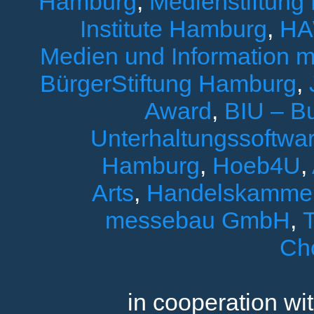
Hamburg
,
Medienstiftung
Institute Hamburg
,
HA
Medien und Information 
BürgerStiftung Hamburg
,
Award
,
BIU – B
Unterhaltungssoftwar
Hamburg
,
Hoeb4U
,
Arts
,
Handelskamme
messebau GmbH
,
T
Ch
in cooperation wi