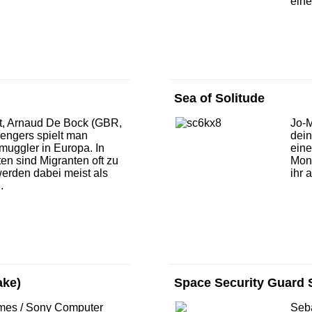
eine
Sea of Solitude
ot, Arnaud De Bock (GBR,
Jo-M
engers spielt man
dein
uggler in Europa. In
eine
en sind Migranten oft zu
Mons
erden dabei meist als
ihr 
.
ake)
Space Security Guard 
mes / Sony Computer
Seb