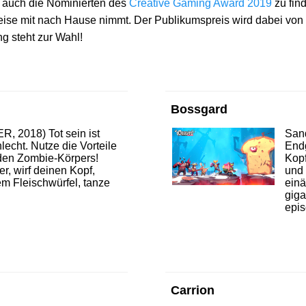
g auch die Nominierten des
Creative Gaming Award 2019
zu fin
reise mit nach Hause nimmt. Der Publikumspreis wird dabei von
g steht zur Wahl!
Bossgard
R, 2018) Tot sein ist
Sand
hlecht. Nutze die Vorteile
Endg
nden Zombie-Körpers!
Kop
er, wirf deinen Kopf,
und 
m Fleischwürfel, tanze
einä
giga
epis
Carrion