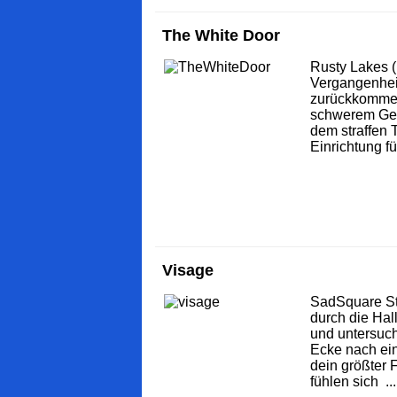
The White Door
Rusty Lakes (
Vergangenhei
zurückkommen.
schwerem Ged
dem straffen 
Einrichtung fü
Visage
SadSquare Stu
durch die Ha
und untersuc
Ecke nach ei
dein größter 
fühlen sich ...