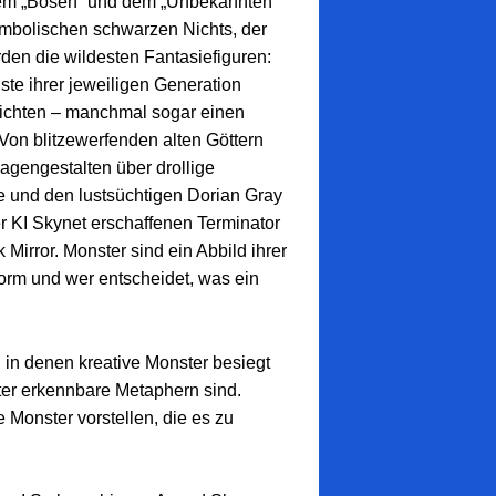
em „Bösen“ und dem „Unbekannten“
mbolischen schwarzen Nichts, der
den die wildesten Fantasiefiguren:
ste ihrer jeweiligen Generation
hichten – manchmal sogar einen
on blitzewerfenden alten Göttern
agengestalten über drollige
e und den lustsüchtigen Dorian Gray
 KI Skynet erschaffenen Terminator
irror. Monster sind ein Abbild ihrer
Form und wer entscheidet, was ein
, in denen kreative Monster besiegt
ter erkennbare Metaphern sind.
e Monster vorstellen, die es zu