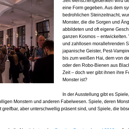
Seit Menschengedenken wird d
eine Form gegeben. Aus dem sy
bedrohlichen Steinzeitnacht, wur
Monster, die die Sorgen und Äng
abbildeten und oft eigene Gesc
ganzen Kosmos – entwickelten. V
und zahllosen morallehrenden S
japanische Geister, Pest-Vampir
bis zum weißen Hai, dem von der
oder den Robo-Bienen aus Black M
Zeit – doch wer gibt ihnen ihre 
Monster ist?
In der Ausstellung gibt es Spiele
olligen Monstern und anderen Fabelwesen. Spiele, deren Mons
t greifbar, aber unterschwellig präsent sind, und Spiele, die bös