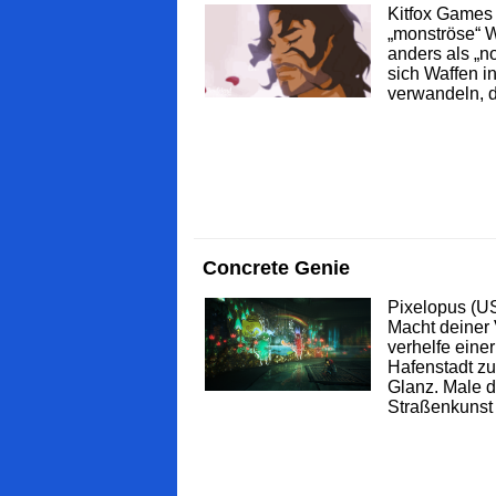
Kitfox Games 
„monströse“ W
anders als „n
sich Waffen i
verwandeln, d
Concrete Genie
Pixelopus (U
Macht deiner 
verhelfe einer
Hafenstadt zu
Glanz. Male 
Straßenkunst a