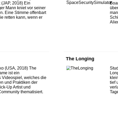
 (JAP, 2018) Ein
Boar
er Mann kniet vor seiner
über
en. Eine Stimme offenbart
man
ie retten kann, wenn er
Schi
Alie
The Longing
o (USA, 2018) The
Stud
me ist ein
Long
s Videospiel, welches die
klei
ken und Praktiken der
tief
ck-Up Artist und
verl
ommunity thematisiert.
Tage