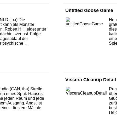
Untitled Goose Game
NLD, tba) Die
Hou
t kann als Monster
gräß
 Robert Hill leidet unter
dies
ächtnisverlust. Folge
kann
Tagesablauf der
eine
r psychische ...
Spie
Viscera Cleanup Detail
dio (CAN, tba) Streife
Rune
llen eines Spuk-Hauses
über
he jeden Raum und jede
Glüc
nem Ausgang. Angst ist
zur
Feind – finstere Mächte
best
Held