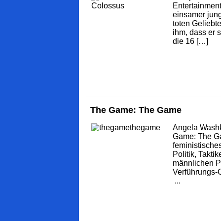
Entertainment
einsamer jung
toten Geliebt
ihm, dass er s
die 16 […]
The Game: The Game
Angela Washk
Game: The Ga
feministische
Politik, Takti
männlichen Pi
Verführungs-C
...