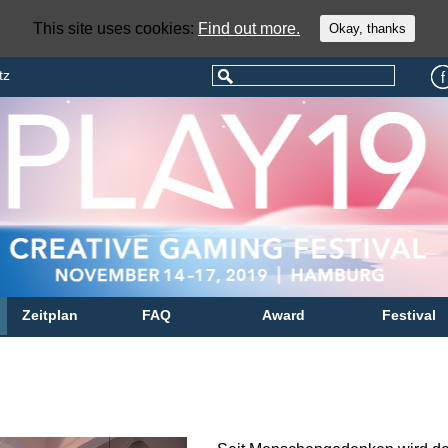
This site uses cookies:
Find out more.
Okay, thanks
tz
Zeitplan
FAQ
Award
Festival