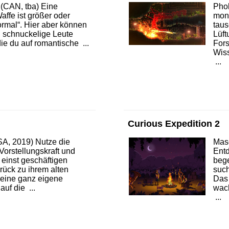
(CAN, tba) Eine
Phob
affe ist größer oder
mon
ormal“. Hier aber können
taus
n schnuckelige Leute
Lüft
ie du auf romantische ...
Fors
Wiss
...
Curious Expedition 2
SA, 2019) Nutze die
Mas
Vorstellungskraft und
Ent
 einst geschäftigen
beg
rück zu ihrem alten
such
deine ganz eigene
Das 
uf die ...
wach
...