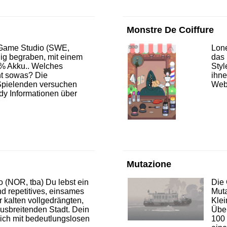
Monstre De Coiffure
a Game Studio (SWE,
Lone
ig begraben, mit einem
das 
% Akku.. Welches
Styl
t sowas? Die
ihne
pielenden versuchen
Web
dy Informationen über
Mutazione
io (NOR, tba) Du lebst ein
Die 
d repetitives, einsames
Muta
r kalten vollgedrängten,
Klei
ausbreitenden Stadt. Dein
Über
ich mit bedeutlungslosen
100 