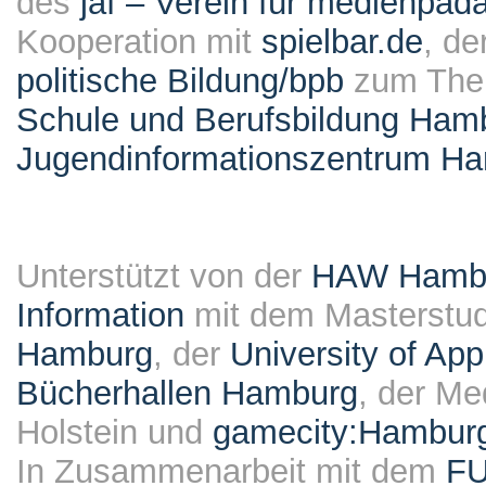
des
jaf – Verein für medienpäd
Kooperation mit
spielbar.de
, de
politische Bildung/bpb
zum Them
Schule und Berufsbildung Ham
Jugendinformationszentrum H
Unterstützt von der
HAW Hambur
Information
mit dem Masterstu
Hamburg
, der
University of Ap
Bücherhallen Hamburg
, der Me
Holstein und
gamecity:Hambur
In Zusammenarbeit mit dem
F