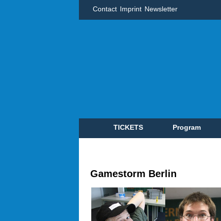
Contact
Imprint
Newsletter
TICKETS
Program
Gamestorm Berlin