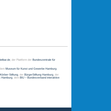
ielbar.de
, der Plattform der
Bundeszentrale für
 dem
Museum für Kunst und Gewerbe Hamburg
.
Körber-Stiftung
, der
BürgerStiftung Hamburg
, der
s Hamburg
, dem
BIU – Bundesverband interaktive