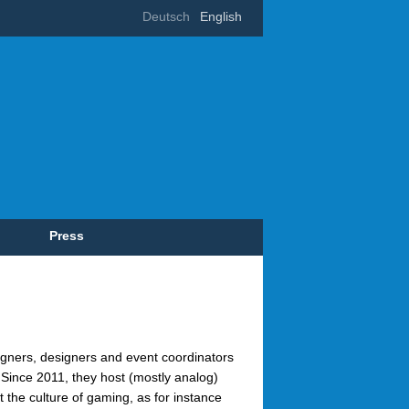
Deutsch
English
Press
gners, designers and event coordinators
Since 2011, they host (mostly analog)
he culture of gaming, as for instance