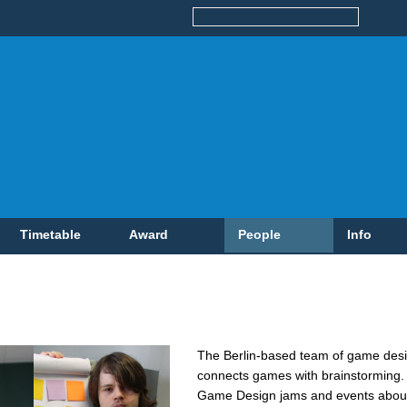
Timetable
Award
People
Info
The Berlin-based team of game desi
connects games with brainstorming. 
Game Design jams and events about t