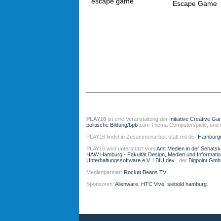
Escape Game
PLAY16
ist eine Veranstaltung der
Initiative Creative Ga
politische Bildung/bpb
zum Thema Computerspiele, und
PLAY16 findet in Zusammenarbeit statt mit der
Hamburgi
PLAY16 wird unterstützt vom
Amt Medien in der Senats
HAW Hamburg - Fakultät Design, Medien und Informati
Unterhaltungssoftware e.V.
/
BIU dev
, der
Bigpoint Gm
Medienpartner:
Rocket Beans TV
Sponsoren:
Alienware
,
HTC Vive
,
siebold hamburg
.