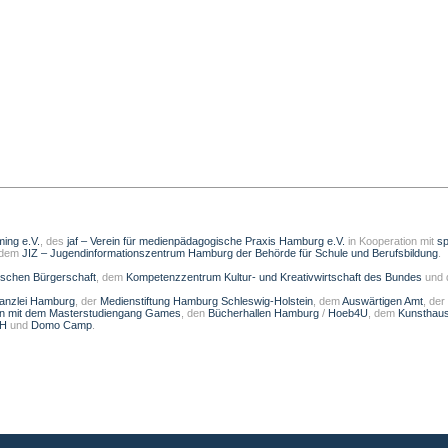
ming e.V.
, des
jaf – Verein für medienpädagogische Praxis Hamburg e.V.
in Kooperation mit
sp
 dem
JIZ – Jugendinformationszentrum Hamburg der Behörde für Schule und Berufsbildung
.
schen Bürgerschaft
, dem
Kompetenzzentrum Kultur- und Kreativwirtschaft des Bundes
und
kanzlei Hamburg
, der
Medienstiftung Hamburg Schleswig-Holstein
, dem
Auswärtigen Amt
, der
on mit dem Masterstudiengang Games
, den
Bücherhallen Hamburg
/
Hoeb4U
, dem
Kunsthau
bH
und
Domo Camp
.