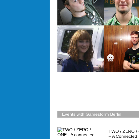
Events with Gamestorm Berlin
TWO / ZERO /
– A Connected