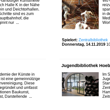
r Hamburger Kunstmeile
Wo G
ach Halle K in der Nähe
reiz
in und Deichtorhallen.
span
Schritte sind es zum
in d
uptbahnhof, die
Medi
nnt nur ...
Work
Spielort:
Zentralbibliothek
Donnerstag, 14.11.2019
1
Jugendbibliothek Hoe
demie der Künste in
Im S
ist eine gemeinnützige
Jug
nvereinigung. Diese
Stan
egründet und umfasst
Zent
tionen Baukunst,
Hamb
t, Darstellende ...
Zeit