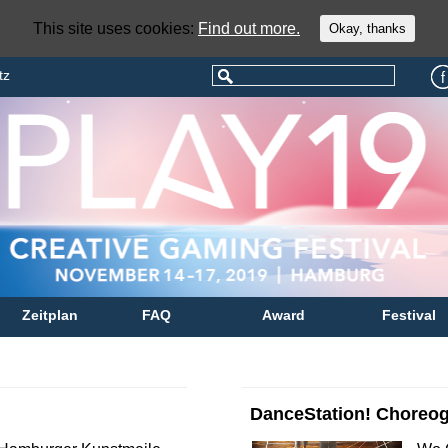
This site uses cookies:
Find out more.
Okay, thanks
tz
Zeitplan
FAQ
Award
Festival
DanceStation! Choreogr