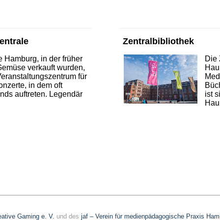
entrale
Zentralbibliothek
e Hamburg, in der früher
Die 
emüse verkauft wurden,
Haup
 Veranstaltungszentrum für
Medi
nzerte, in dem oft
Büc
ands auftreten. Legendär
ist 
Haup
reative Gaming e. V.
und des
jaf – Verein für medienpädagogische Praxis Ham