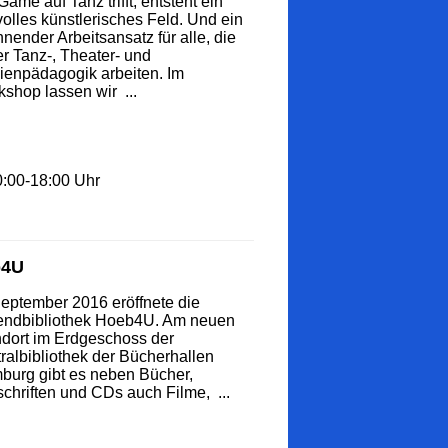
ame auf Tanz trifft, entsteht ein
volles künstlerisches Feld. Und ein
nender Arbeitsansatz für alle, die
er Tanz-, Theater- und
enpädagogik arbeiten. Im
shop lassen wir ...
0:00-18:00 Uhr
b4U
eptember 2016 eröffnete die
endbibliothek Hoeb4U. Am neuen
dort im Erdgeschoss der
ralbibliothek der Bücherhallen
urg gibt es neben Bücher,
schriften und CDs auch Filme, ...