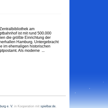
Zentralbibliothek am
tbahnhof ist mit rund 500.000
en die größte Einrichtung der
herhallen Hamburg. Untergebracht
sie im ehemaligen historischen
tpostamt. Als moderne ...
burg e. V.
in Kooperation mit
spielbar.de
,