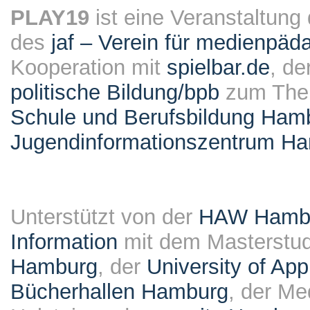
PLAY19
ist eine Veranstaltung
des
jaf – Verein für medienpäd
Kooperation mit
spielbar.de
, de
politische Bildung/bpb
zum Them
Schule und Berufsbildung Ham
Jugendinformationszentrum H
Unterstützt von der
HAW Hambur
Information
mit dem Masterstu
Hamburg
, der
University of Ap
Bücherhallen Hamburg
, der Me