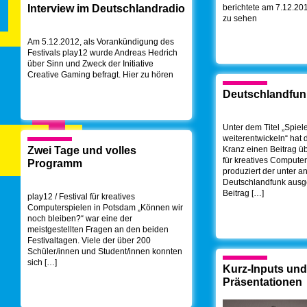
Interview im Deutschlandradio
berichtete am 7.12.20
zu sehen
Am 5.12.2012, als Vorankündigung des
Festivals play12 wurde Andreas Hedrich
über Sinn und Zweck der Initiative
Creative Gaming befragt. Hier zu hören
Deutschlandfun
Unter dem Titel „Spiel
weiterentwickeln“ hat d
Zwei Tage und volles
Kranz einen Beitrag üb
für kreatives Compute
Programm
produziert der unter 
Deutschlandfunk ausge
Beitrag […]
play12 / Festival für kreatives
Computerspielen in Potsdam „Können wir
noch bleiben?“ war eine der
meistgestellten Fragen an den beiden
Festivaltagen. Viele der über 200
Schüler/innen und Student/innen konnten
sich […]
Kurz-Inputs und
Präsentationen