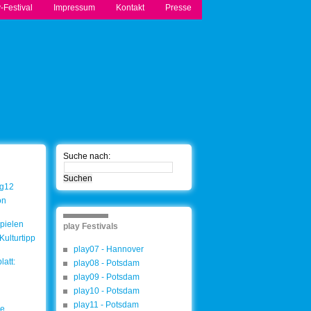
-Festival
Impressum
Kontakt
Presse
Suche nach:
rg12
on
pielen
play Festivals
Kulturtipp
play07 - Hannover
att:
play08 - Potsdam
play09 - Potsdam
play10 - Potsdam
play11 - Potsdam
ie