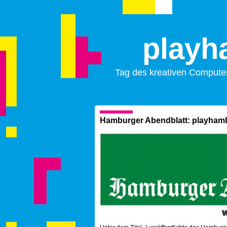
playh
Tag des kreativen Compute
Hamburger Abendblatt: playham