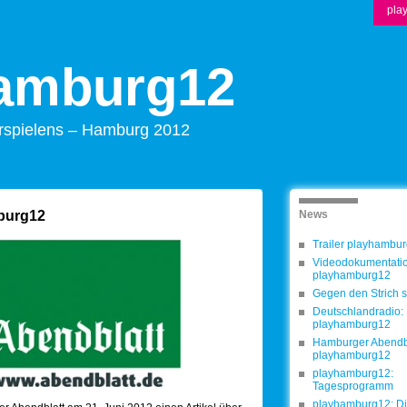
play
amburg12
rspielens – Hamburg 2012
burg12
News
Trailer playhambu
Videodokumentati
playhamburg12
Gegen den Strich s
Deutschlandradio: 
playhamburg12
Hamburger Abendbl
playhamburg12
playhamburg12:
Tagesprogramm
playhamburg12: D