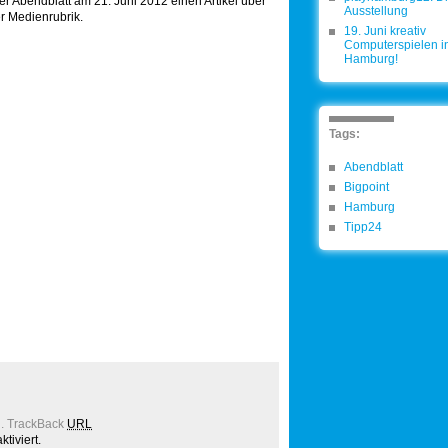
er Abendblatt am 21. Juni 2012 einen Artikel über
Ausstellung
r Medienrubrik.
19. Juni kreativ
Computerspielen i
Hamburg!
Tags:
Abendblatt
Bigpoint
Hamburg
Tipp24
.
TrackBack
URL
tiviert.