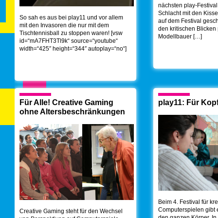
nächsten play-Festival
Schlacht mit den Kisse
So sah es aus bei play11 und vor allem
auf dem Festival gesc
mit den Invasoren die nur mit dem
den kritischen Blicken
Tischtennisball zu stoppen waren! [vsw
Modellbauer […]
id=“mA7FHT3Tl9k“ source=“youtube“
width=“425″ height=“344″ autoplay=“no“]
Für Alle! Creative Gaming
play11: Für Kop
ohne Altersbeschränkungen
Beim 4. Festival für kr
Computerspielen gibt e
Creative Gaming steht für den Wechsel
den ganzen Körper. In 