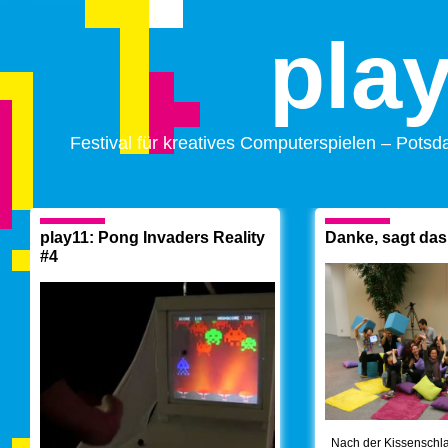
pla
Festival für kreatives Computerspielen – Pots
play11: Pong Invaders Reality
Danke, sagt da
#4
Nach der Kissenschlac