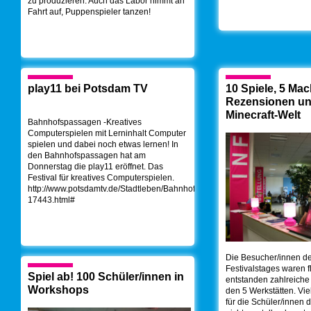
zu produzieren. Auch das Labor nimmt an
Fahrt auf, Puppenspieler tanzen!
play11 bei Potsdam TV
10 Spiele, 5 Mac
Rezensionen un
Minecraft-Welt
Bahnhofspassagen -Kreatives
Computerspielen mit Lerninhalt Computer
spielen und dabei noch etwas lernen! In
den Bahnhofspassagen hat am
Donnerstag die play11 eröffnet. Das
Festival für kreatives Computerspielen.
http://www.potsdamtv.de/Stadtleben/Bahnhofspassagen-
17443.html#
Die Besucher/innen de
Festivalstages waren fl
Spiel ab! 100 Schüler/innen in
entstanden zahlreiche
Workshops
den 5 Werkstätten. Vi
für die Schüler/innen 