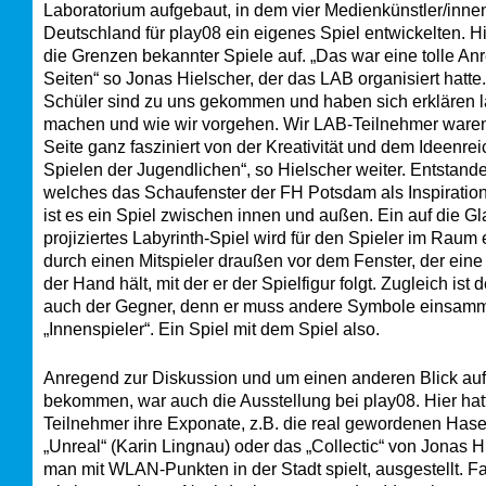
Laboratorium aufgebaut, in dem vier Medienkünstler/inne
Deutschland für play08 ein eigenes Spiel entwickelten. H
die Grenzen bekannter Spiele auf. „Das war eine tolle An
Seiten“ so Jonas Hielscher, der das LAB organisiert hatte.
Schüler sind zu uns gekommen und haben sich erklären l
machen und wie wir vorgehen. Wir LAB-Teilnehmer waren
Seite ganz fasziniert von der Kreativität und dem Ideenre
Spielen der Jugendlichen“, so Hielscher weiter. Entstanden
welches das Schaufenster der FH Potsdam als Inspiration
ist es ein Spiel zwischen innen und außen. Ein auf die G
projiziertes Labyrinth-Spiel wird für den Spieler im Raum e
durch einen Mitspieler draußen vor dem Fenster, der eine
der Hand hält, mit der er der Spielfigur folgt. Zugleich ist d
auch der Gegner, denn er muss andere Symbole einsamm
„Innenspieler“. Ein Spiel mit dem Spiel also.
Anregend zur Diskussion und um einen anderen Blick auf
bekommen, war auch die Ausstellung bei play08. Hier hat
Teilnehmer ihre Exponate, z.B. die real gewordenen Has
„Unreal“ (Karin Lingnau) oder das „Collectic“ von Jonas H
man mit WLAN-Punkten in der Stadt spielt, ausgestellt. Fa