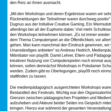
den Reiz an ihnen ausmacht.
„Mit den Workshops und deren Ergebnisse waren wir sehr
Rückmeldungen der Teilnehmer waren durchweg positiv“ e
Dugnus aus der Initiative Creative Gaming. Ein Wermutst
allerdings bei all der Euphorie dabei: Viel mehr Schulkla
den Workshops teilnehmen können. „Es ist immer wieder 
dem Thema Computerspiel an die Öffentlichkeit, vor alle
gehen. Man kann manchmal den Eindruck gewinnen, wir 
Unanständiges anbieten“ so Andreas Hedrich, Medienp
Mitinitiator von play08. Damit Lehrer, Eltern und Pädago
kreativen Nutzung von Computerspielen noch einmal aus
können, sollen demnächst Workshops in Potsdamer Sch
werden. Zudem gibt es Überlegungen, play09 noch einma
stattfinden zu lassen.
Die medienpädagogisch ausgerichteten Workshops waren
Bestandteil des Festivals. Wichtig war den Organisator/in
Grenzen zwischen pädagogischen Projekten und Medien
aufzuheben und Akteure beider Seiten ins Gespräch mite
bringen. Hierzu war während der gesamten Veranstaltung