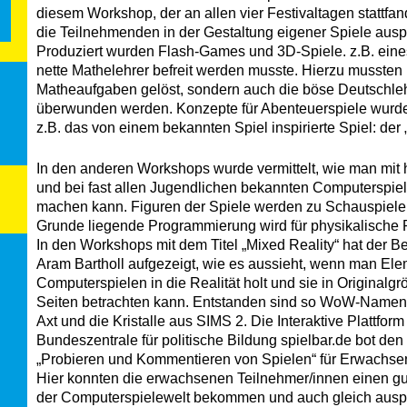
diesem Workshop, der an allen vier Festivaltagen stattfan
die Teilnehmenden in der Gestaltung eigener Spiele ausp
Produziert wurden Flash-Games und 3D-Spiele. z.B. eine
nette Mathelehrer befreit werden musste. Hierzu mussten 
Matheaufgaben gelöst, sondern auch die böse Deutschleh
überwunden werden. Konzepte für Abenteuerspiele wurde
z.B. das von einem bekannten Spiel inspirierte Spiel: der
In den anderen Workshops wurde vermittelt, wie man mit
und bei fast allen Jugendlichen bekannten Computerspie
machen kann. Figuren der Spiele werden zu Schauspiele
Grunde liegende Programmierung wird für physikalische 
In den Workshops mit dem Titel „Mixed Reality“ hat der Be
Aram Bartholl aufgezeigt, wie es aussieht, wenn man El
Computerspielen in die Realität holt und sie in Originalgr
Seiten betrachten kann. Entstanden sind so WoW-Namens
Axt und die Kristalle aus SIMS 2. Die Interaktive Plattform
Bundeszentrale für politische Bildung spielbar.de bot de
„Probieren und Kommentieren von Spielen“ für Erwachse
Hier konnten die erwachsenen Teilnehmer/innen einen gu
der Computerspielewelt bekommen und auch gleich ausp