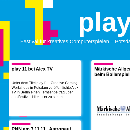
pla
Festival für kreatives Computerspielen – Pots
play 11 bei Alex TV
Märkische Allge
beim Ballerspiel
Unter dem Titel play11 – Creative Gaming
Workshops in Potsdam veröffentlichte Alex
TV in Berlin einen Fernsehbeitrag über
das Festival. Hier ist er zu sehen
PNN am 3.11.11 „Astronaut